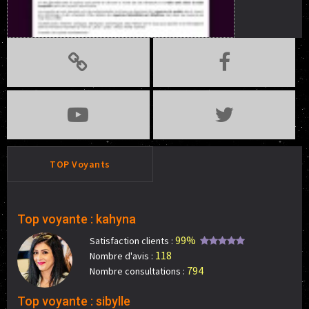
TOP Voyants
Top voyante : kahyna
99%
Satisfaction clients :
118
Nombre d'avis :
794
Nombre consultations :
Top voyante : sibylle