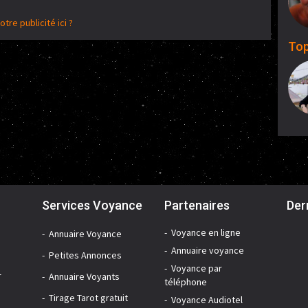
otre publicité ici ?
Top
Services Voyance
Partenaires
Der
Voyance en ligne
Annuaire Voyance
Annuaire voyance
Petites Annonces
Voyance par
r
Annuaire Voyants
téléphone
Tirage Tarot gratuit
Voyance Audiotel