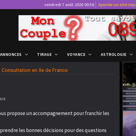
vendredi 7 août 2026 00:56
Ajouter un site vo
 ANNONCES
TIRAGE
VOYANCE
ASTROLOGIE
>
Consultation en Ile de France
Vus
vous propose un accompagnement pour franchir les
à prendre les bonnes décisions pour des questions