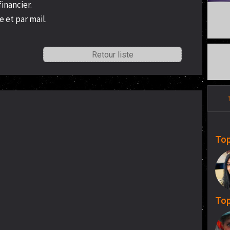
inancier.
 et par mail.
Retour liste
Top
Top