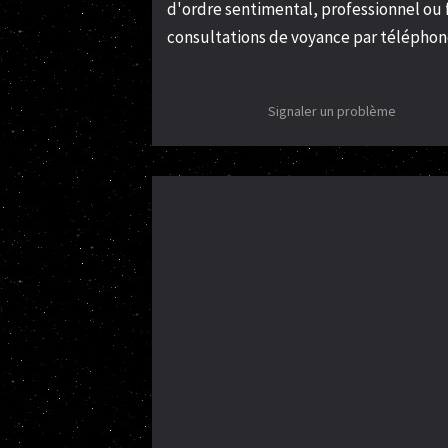
d'ordre sentimental, professionnel ou f
consultations de voyance par téléphone
Signaler un problème