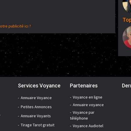
Top
otre publicité ici ?
Services Voyance
Partenaires
Der
Voyance en ligne
Annuaire Voyance
Annuaire voyance
Petites Annonces
Voyance par
r
Annuaire Voyants
téléphone
Tirage Tarot gratuit
Voyance Audiotel