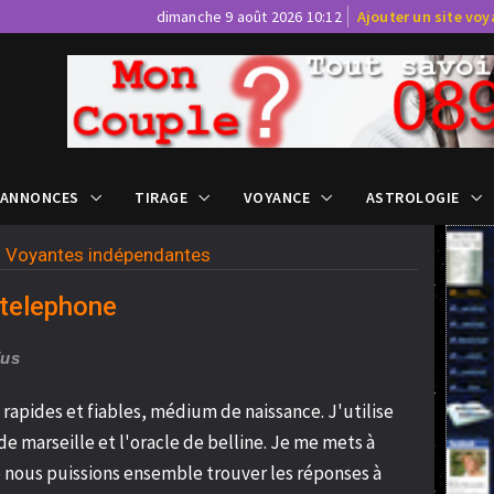
dimanche 9 août 2026 10:12
Ajouter un site vo
 ANNONCES
TIRAGE
VOYANCE
ASTROLOGIE
>
Voyantes indépendantes
 telephone
Vus
rapides et fiables, médium de naissance. J'utilise
e marseille et l'oracle de belline. Je me mets à
ue nous puissions ensemble trouver les réponses à