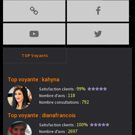
TOP Voyants
Top voyante : kahyna
99%
Satisfaction clients :
118
Nombre d'avis :
792
Nombre consultations :
Top voyante : dianafrancois
100%
Satisfaction clients :
2697
Nombre d'avis :