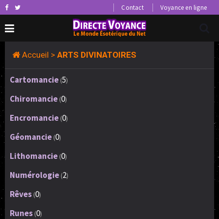
Contact
Voyance en ligne
Accueil
>
ARTS DIVINATOIRES
Cartomancie
5
(
)
Chiromancie
0
(
)
Encromancie
0
(
)
Géomancie
0
(
)
Lithomancie
0
(
)
Numérologie
2
(
)
Rêves
0
(
)
Runes
0
(
)