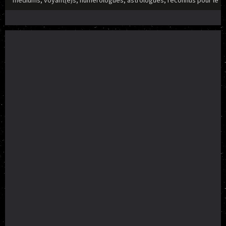
médiums, voyant(e)s, numérologues, astrologues, reconnus pour le