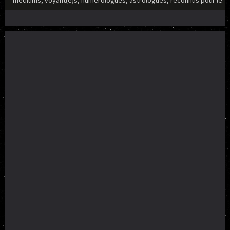
médiums, voyant(e)s, numérologues, astrologues, reconnus pour le