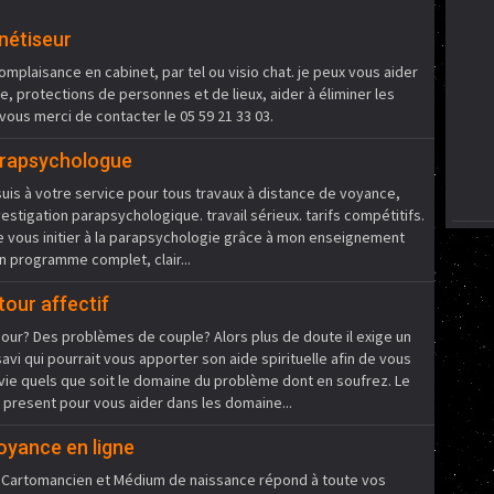
nétiseur
omplaisance en cabinet, par tel ou visio chat. je peux vous aider
e, protections de personnes et de lieux, aider à éliminer les
vous merci de contacter le 05 59 21 33 03.
arapsychologue
is à votre service pour tous travaux à distance de voyance,
stigation parapsychologique. travail sérieux. tarifs compétitifs.
 vous initier à la parapsychologie grâce à mon enseignement
n programme complet, clair...
our affectif
ur? Des problèmes de couple? Alors plus de doute il exige un
i qui pourrait vous apporter son aide spirituelle afin de vous
 vie quels que soit le domaine du problème dont en soufrez. Le
present pour vous aider dans les domaine...
oyance en ligne
 Cartomancien et Médium de naissance répond à toute vos