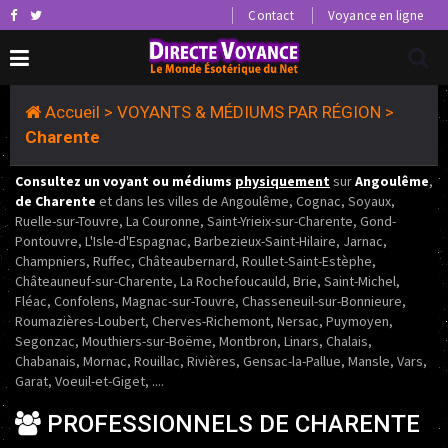
Contact
Voyance en ligne
Accueil
>
VOYANTS & MÉDIUMS PAR RÉGION
>
Charente
Consultez un voyant ou médiums
physiquement
sur
Angoulême
,
de Charente
et dans les villes de Angoulême, Cognac, Soyaux,
Ruelle-sur-Touvre, La Couronne, Saint-Yrieix-sur-Charente, Gond-
Pontouvre, L'Isle-d'Espagnac, Barbezieux-Saint-Hilaire, Jarnac,
Champniers, Ruffec, Châteaubernard, Roullet-Saint-Estèphe,
Châteauneuf-sur-Charente, La Rochefoucauld, Brie, Saint-Michel,
Fléac, Confolens, Magnac-sur-Touvre, Chasseneuil-sur-Bonnieure,
Roumazières-Loubert, Cherves-Richemont, Nersac, Puymoyen,
Segonzac, Mouthiers-sur-Boëme, Montbron, Linars, Chalais,
Chabanais, Mornac, Rouillac, Rivières, Gensac-la-Pallue, Mansle, Vars,
Garat, Voeuil-et-Giget, ....
PROFESSIONNELS DE CHARENTE