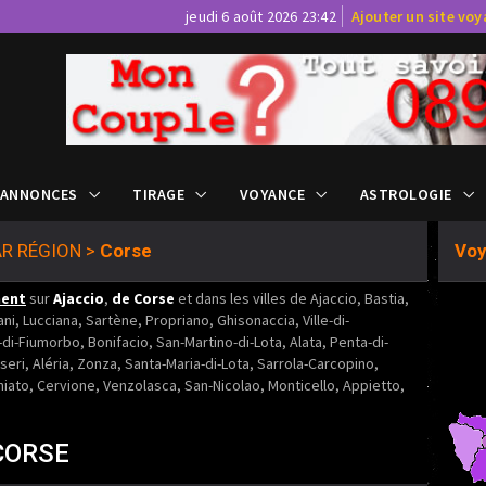
jeudi 6 août 2026 23:42
Ajouter un site vo
 ANNONCES
TIRAGE
VOYANCE
ASTROLOGIE
R RÉGION
>
Corse
Voy
ment
sur
Ajaccio
,
de Corse
et dans les villes de Ajaccio, Bastia,
ani, Lucciana, Sartène, Propriano, Ghisonaccia, Ville-di-
-di-Fiumorbo, Bonifacio, San-Martino-di-Lota, Alata, Penta-di-
eri, Aléria, Zonza, Santa-Maria-di-Lota, Sarrola-Carcopino,
hiato, Cervione, Venzolasca, San-Nicolao, Monticello, Appietto,
CORSE