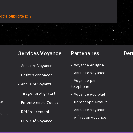
otre publicité ici ?
Services Voyance
Partenaires
Der
Voyance en ligne
Annuaire Voyance
Annuaire voyance
Petites Annonces
Voyance par
r
Annuaire Voyants
téléphone
Tirage Tarot gratuit
Voyance Audiotel
te
Horoscope Gratuit
Entente entre Zodiac
Annuaire voyance
Référencement
i, ...
Affiliation voyance
Publicité Voyance