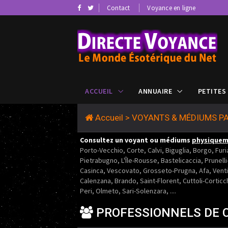
Contact
Voyance en ligne
ACCUEIL
ANNUAIRE
PETITES
Accueil
>
VOYANTS & MÉDIUMS PA
Consultez un voyant ou médiums
physique
Porto-Vecchio, Corte, Calvi, Biguglia, Borgo, Furi
Pietrabugno, L'Île-Rousse, Bastelicaccia, Prunelli
Casinca, Vescovato, Grosseto-Prugna, Afa, Ventis
Calenzana, Brando, Saint-Florent, Cuttoli-Corticc
Peri, Olmeto, Sari-Solenzara, ....
PROFESSIONNELS DE 