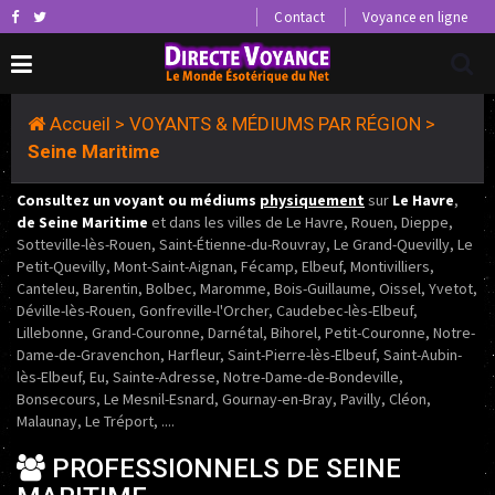
Contact
Voyance en ligne
Accueil
>
VOYANTS & MÉDIUMS PAR RÉGION
>
Seine Maritime
Consultez un voyant ou médiums
physiquement
sur
Le Havre
,
de Seine Maritime
et dans les villes de Le Havre, Rouen, Dieppe,
Sotteville-lès-Rouen, Saint-Étienne-du-Rouvray, Le Grand-Quevilly, Le
Petit-Quevilly, Mont-Saint-Aignan, Fécamp, Elbeuf, Montivilliers,
Canteleu, Barentin, Bolbec, Maromme, Bois-Guillaume, Oissel, Yvetot,
Déville-lès-Rouen, Gonfreville-l'Orcher, Caudebec-lès-Elbeuf,
Lillebonne, Grand-Couronne, Darnétal, Bihorel, Petit-Couronne, Notre-
Dame-de-Gravenchon, Harfleur, Saint-Pierre-lès-Elbeuf, Saint-Aubin-
lès-Elbeuf, Eu, Sainte-Adresse, Notre-Dame-de-Bondeville,
Bonsecours, Le Mesnil-Esnard, Gournay-en-Bray, Pavilly, Cléon,
Malaunay, Le Tréport, ....
PROFESSIONNELS DE SEINE