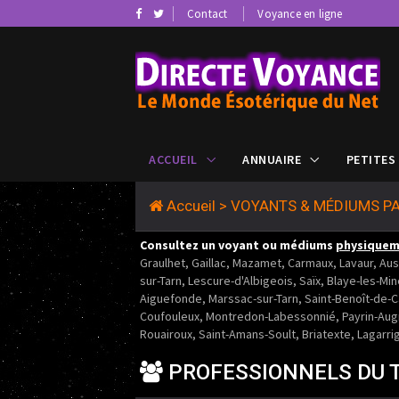
Contact
Voyance en ligne
ACCUEIL
ANNUAIRE
PETITES
Accueil
>
VOYANTS & MÉDIUMS PA
Consultez un voyant ou médiums
physique
Graulhet, Gaillac, Mazamet, Carmaux, Lavaur, Auss
sur-Tarn, Lescure-d'Albigeois, Saïx, Blaye-les-M
Aiguefonde, Marssac-sur-Tarn, Saint-Benoît-de-
Coufouleux, Montredon-Labessonnié, Payrin-Augm
Rouairoux, Saint-Amans-Soult, Briatexte, Lagarrig
PROFESSIONNELS DU 