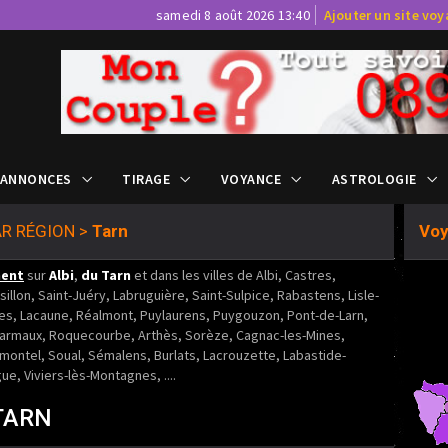
samedi 8 août 2026 13:40
Ajouter un site vo
 ANNONCES
TIRAGE
VOYANCE
ASTROLOGIE
R RÉGION
>
Tarn
Voy
ment
sur
Albi
,
du Tarn
et dans les villes de Albi, Castres,
illon, Saint-Juéry, Labruguière, Saint-Sulpice, Rabastens, Lisle-
ines, Lacaune, Réalmont, Puylaurens, Puygouzon, Pont-de-Larn,
Carmaux, Roquecourbe, Arthès, Sorèze, Cagnac-les-Mines,
ontel, Soual, Sémalens, Burlats, Lacrouzette, Labastide-
ue, Viviers-lès-Montagnes, ....
TARN