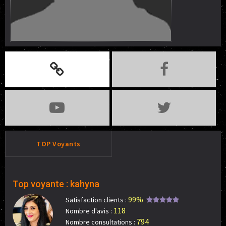
TOP Voyants
Top voyante : kahyna
99%
Satisfaction clients :
118
Nombre d'avis :
794
Nombre consultations :