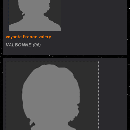
voyante France valery
VALBONNE (06)