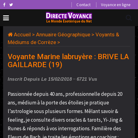
Contact
Voyance en ligne
Accueil
>
Annuaire Géographique
>
Voyants &
Médiums de Corrèze
>
Voyante Marine labruyère : BRIVE LA
GAILLARDE (19)
Inscrit Depuis Le 15/02/2018
6721 Vus
Passionnée depuis 40 ans, professionnelle depuis 20
ans, médium à la porte des étoiles je pratique
l’astrologie sous plusieurs formes. Mêlant savoir &
feeling, je consulte divers oracles & tarots, Yi-Jing &
Runes & réponds à vos interrogations. Familière des
Fleurs de Bach, je traite les émotions en coaching :