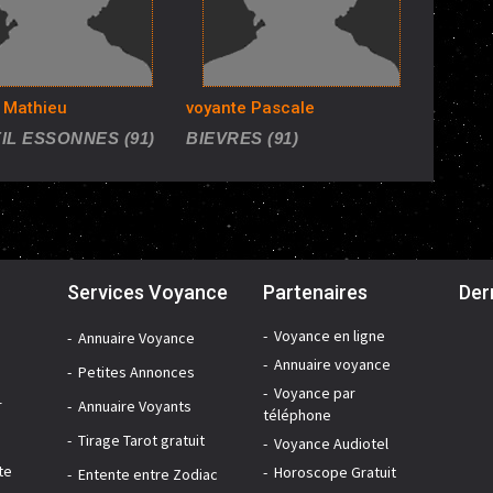
 Mathieu
voyante Pascale
IL ESSONNES (91)
BIEVRES (91)
Services Voyance
Partenaires
Der
Voyance en ligne
Annuaire Voyance
Annuaire voyance
Petites Annonces
Voyance par
r
Annuaire Voyants
téléphone
Tirage Tarot gratuit
Voyance Audiotel
te
Horoscope Gratuit
Entente entre Zodiac