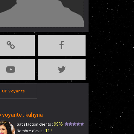
TOP Voyants
 voyante : kahyna
99%
Satisfaction clients :
117
Nombre d'avis :