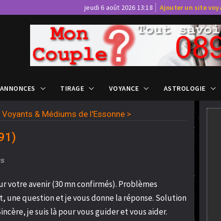
jeudi 6 août 2026 13:18
Ajouter un site vo
 ANNONCES
TIRAGE
VOYANCE
ASTROLOGIE
>
Voyants & Médiums de l'Essonne
>
91)
us
sur votre avenir (30 mn confirmés). Problèmes
t, une question et je vous donne la réponse. Solution
incère, je suis là pour vous guider et vous aider.