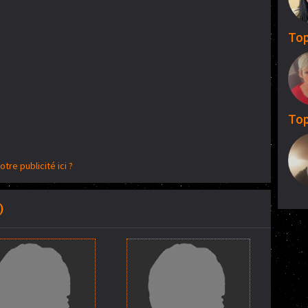
Top
Top
otre publicité ici ?
)