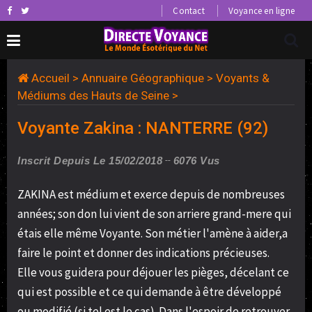
Contact
Voyance en ligne
Accueil
>
Annuaire Géographique
>
Voyants &
Médiums des Hauts de Seine
>
Voyante Zakina : NANTERRE (92)
Inscrit Depuis Le 15/02/2018
6076 Vus
ZAKINA est médium et exerce depuis de nombreuses
années; son don lui vient de son arriere grand-mere qui
étais elle même Voyante. Son métier l'amène à aider,a
faire le point et donner des indications précieuses.
Elle vous guidera pour déjouer les pièges, décelant ce
qui est possible et ce qui demande à être développé
ou modifié (si tel est le cas). Dans l'espoir de retrouver