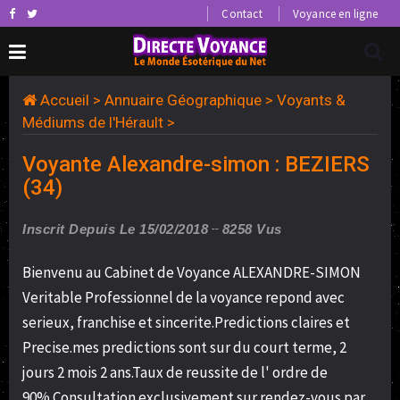
Contact
Voyance en ligne
Accueil
>
Annuaire Géographique
>
Voyants &
Médiums de l'Hérault
>
Voyante Alexandre-simon : BEZIERS
(34)
Inscrit Depuis Le 15/02/2018
8258 Vus
Bienvenu au Cabinet de Voyance ALEXANDRE-SIMON
Veritable Professionnel de la voyance repond avec
serieux, franchise et sincerite.Predictions claires et
Precise.mes predictions sont sur du court terme, 2
jours 2 mois 2 ans.Taux de reussite de l' ordre de
90%.Consultation exclusivement sur rendez-vous par