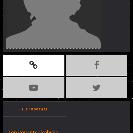
TOP Voyants
Top voyante : kahyna