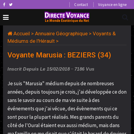
Contact
Voyance en ligne
Accueil
>
Annuaire Géographique
>
Voyants &
Médiums de l'Hérault
>
Voyante Marusia : BEZIERS (34)
Inscrit Depuis Le 15/02/2018
7186 Vus
Je suis "Marusia" médium depuis de nombreuses
années, depuis toujours je crois, j'ai développée ce don
sans le savoir au cours de ma vie suite à des
événements que j'ai vécue, des évènements qui ce
sont pour la plupart réalisés. Mes grands parents du
côté de l'Oural étaient eux aussi médium, mais dans
ma famille on me disait que c'était le hasard de deviner