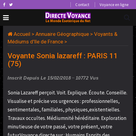
Contact
Voyance en ligne
Accueil
>
Annuaire Géographique
>
Voyants &
Médiums d'Ile de France
>
Voyante Sonia lazareff : PARIS 11
(75)
Inscrit Depuis Le 15/02/2018
10772 Vus
Sonia Lazareff perçoit. Voit. Explique. Écoute. Conseille.
Visualise et précise vos urgences : professionnelles,
sentimentales, familiales, physiques,existentielles.
Travaux occultes. Médiumnité héréditaire. Exploration
minutieuse de votre passé, votre présent, votre
futur.Voyance directe sur : Humains Esprits des