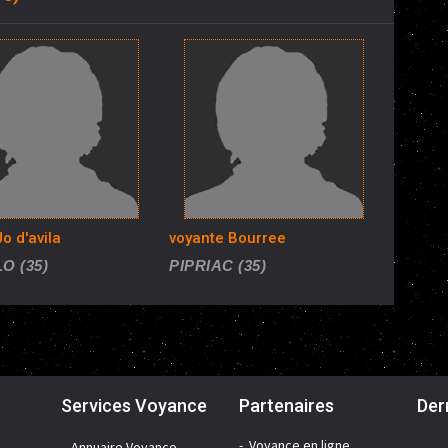
o d'avila
voyante Bourree
O (35)
PIPRIAC (35)
Services Voyance
Partenaires
Der
Voyance en ligne
Annuaire Voyance