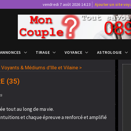
vendredi 7 août 2026 14:23
Ajouter un site vo
 ANNONCES
TIRAGE
VOYANCE
ASTROLOGIE
>
Voyants & Médiums d'Ille et Vilaine
>
E (35)
us
e tout au long de ma vie.
 intuitions et chaque épreuve a renforcé et amplifié