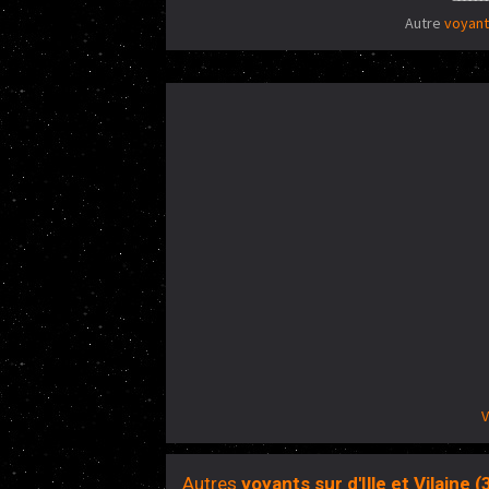
Autre
voyant
V
Autres
voyants sur d'Ille et Vilaine (