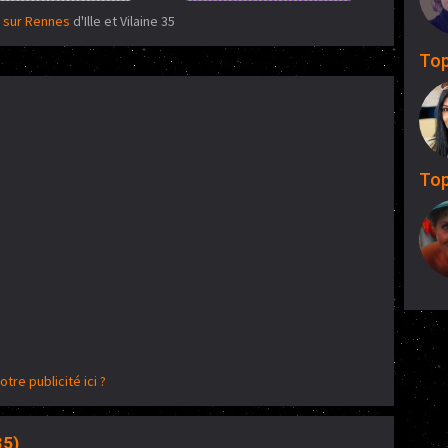
 sur Rennes
d'Ille et Vilaine 35
Top
Top
otre publicité ici ?
35)