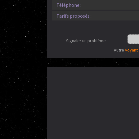
Téléphone :
Tarifs proposés :
Signaler un problème
Autre
voyant 