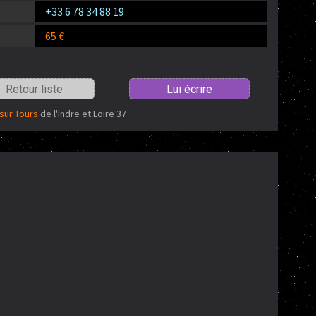
+33 6 78 34 88 19
65 €
Retour liste
Lui écrire
sur Tours
de l'Indre et Loire 37