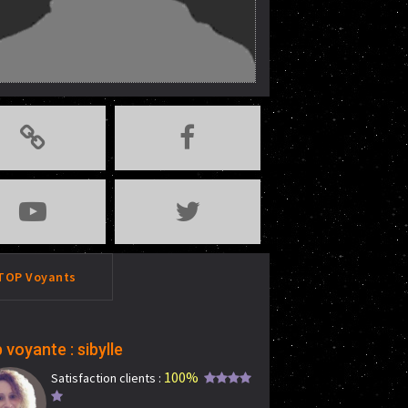
TOP Voyants
 voyante : sibylle
100%
Satisfaction clients :