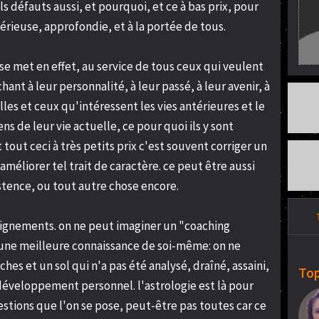
 défauts aussi, et pourquoi, et ce à bas prix, pour
rieuse, approfondie, et à la portée de tous.
 se met en effet, au service de tous ceux qui veulent
nt à leur personnalité, à leur passé, à leur avenir, à
es et ceux qu'intéressent les vies antérieures et le
 de leur vie actuelle, ce pour quoi ils y sont
 tout ceci à très petits prix c'est souvent corriger un
méliorer tel trait de caractère. ce peut être aussi
stence, ou tout autre chose encore.
seignements. on ne peut imaginer un "coaching
une meilleure connaissance de soi-même: on ne
iches et un sol qui n'a pas été analysé, draîné, assaini,
Top
 développement personnel. l'astrologie est là pour
stions que l'on se pose, peut-être pas toutes car ce