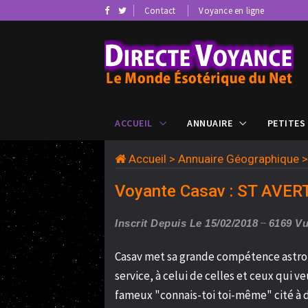
Contact
Voyance en ligne
ACCUEIL
ANNUAIRE
PETITES
Accueil
>
Annuaire Géographique
Voyante Casav : ST AVER
Inscrit Depuis Le 15/02/2018
6169 V
Casav met sa grande compétence astrol
service, à celui de celles et ceux qui 
fameux "connais-toi toi-même" cité à de