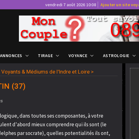
vendredi 7 août 2026 10:08
Ajouter un site vo
 ANNONCES
TIRAGE
VOYANCE
ASTROLOGIE
>
Voyants & Médiums de l'Indre et Loire
>
TIN (37)
us
ogique, dans toutes ses composantes, à votre
veulent d'abord mieux comprendre qui ils sont (le
lphes par socrate), quelles potentialités ils ont,