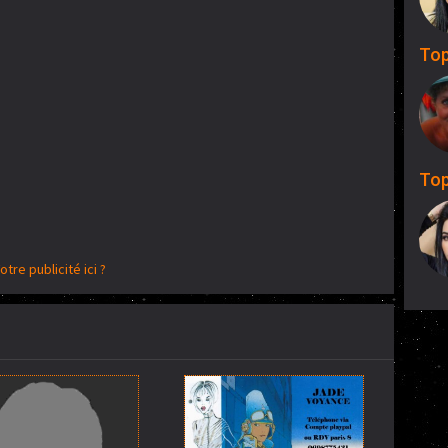
Top
Top
otre publicité ici ?