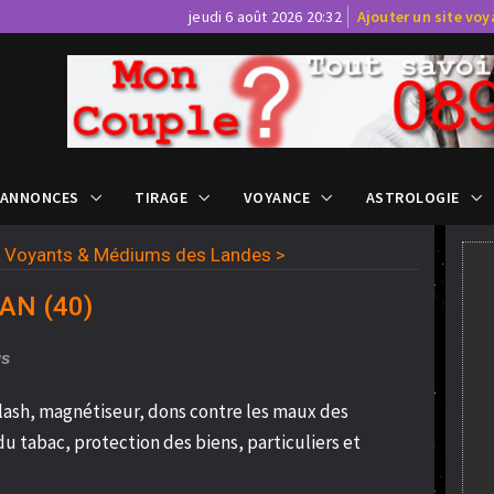
jeudi 6 août 2026 20:32
Ajouter un site vo
 ANNONCES
TIRAGE
VOYANCE
ASTROLOGIE
>
Voyants & Médiums des Landes
>
ZAN (40)
us
lash, magnétiseur, dons contre les maux des
u tabac, protection des biens, particuliers et