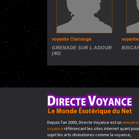
voyante Clariange
voyant
GRENADE SUR L ADOUR
BISCAR
(40)
Depuis l'an 2000, Directe Voyance est un
annuaire
voyance
référencant les sites internet ayant pou
sujet les arts divinatoires comme la voyance,