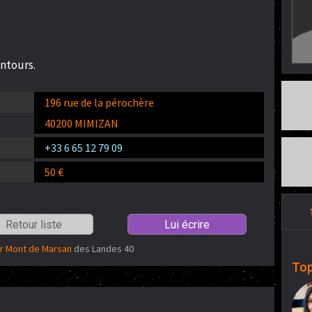
entours.
196 rue de la pérochère
40200 MIMIZAN
+33 6 65 12 79 09
50 €
Retour liste
Lui écrire
r Mont de Marsan
des Landes 40
Top