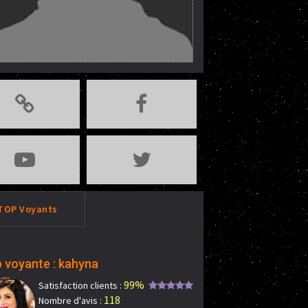
TOP Voyants
 voyante : kahyna
99%
Satisfaction clients :
118
Nombre d'avis :