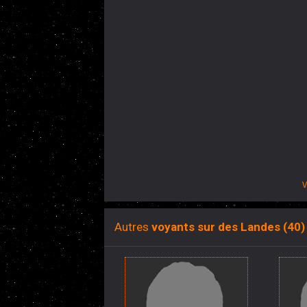
V
Autres
voyants sur des Landes (40)