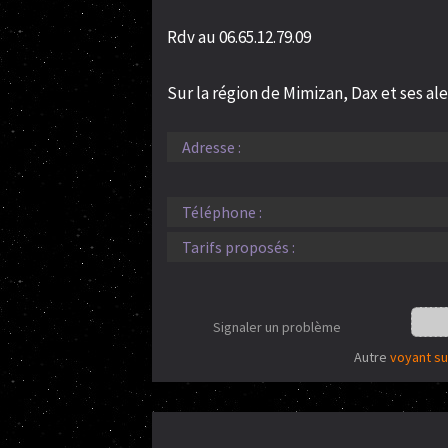
Rdv au 06.65.12.79.09
Sur la région de Mimizan, Dax et ses al
Adresse :
Téléphone :
Tarifs proposés :
Signaler un problème
Autre
voyant su