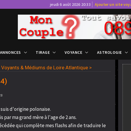
jeudi 6 août 2026 20:33
Ajouter un site vo
 ANNONCES
TIRAGE
VOYANCE
ASTROLOGIE
>
Voyants & Médiums de Loire Atlantique
>
44)
us
e suis d'origine polonaise.
s par ma grand mère à l'age de 2 ans.
édée qui complète mes flashs afin de traduire le