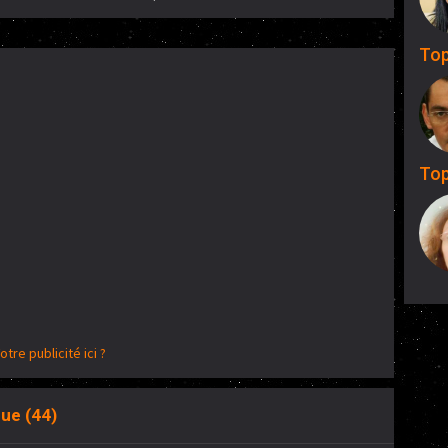
Top
Top
otre publicité ici ?
que (44)