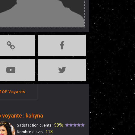
TOP Voyants
 voyante : kahyna
99%
Satisfaction clients :
118
Nombre d'avis :