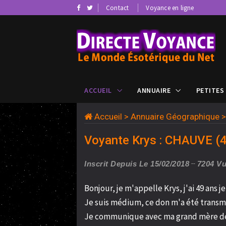
Contact
Voyance en ligne
ACCUEIL
ANNUAIRE
PETITES
Accueil
>
Annuaire Géographique
Voyante Krys : CHAUVE (
Inscrit Depuis Le 15/02/2018
7204 V
Bonjour, je m'appelle Krys, j'ai 49 ans j
Je suis médium, ce don m'a été transmi
Je communique avec ma grand mère déc