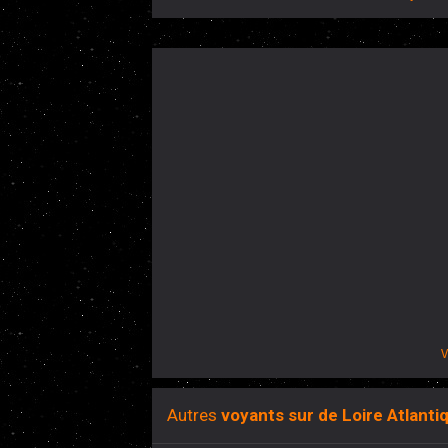
V
Autres
voyants sur de Loire Atlanti