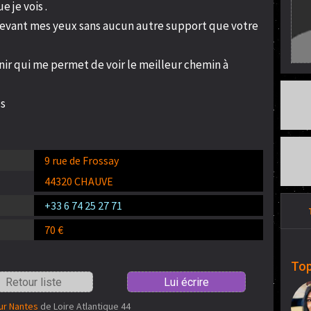
 je vois .
t devant mes yeux sans aucun autre support que votre
nir qui me permet de voir le meilleur chemin à
us
9 rue de Frossay
44320 CHAUVE
+33 6 74 25 27 71
70 €
Top
Retour liste
Lui écrire
ur Nantes
de Loire Atlantique 44