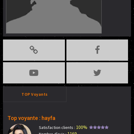
TOP Voyants
Top voyante : hayfa
100%
Satisfaction clients :
1169