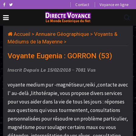
Contact
Voyance en ligne
Accueil
>
Annuaire Géographique
>
Voyants &
Médiums de la Mayenne
>
Voyante Eugenia : GORRON (53)
Inscrit Depuis Le 15/02/2018
7081 Vus
voyante medium pur -magnétiseur,reiki ,contacte avec
l' au-delà ,lithotérapie, vous propose divers services
pour vous aider dans la vie de tous les jours : réponses
aux questions qui vous tourmentent, consultations
personnalisées pour résoudre un problème particulier,
magnétisme pour soulager certains maux ou vous
détendre, interprétation de vos rêves...consultation