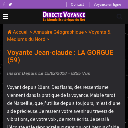
Contact
Voyance en ligne
Accueil
>
Annuaire Géographique
>
Voyants &
Médiums du Nord
>
Voyante Jean-claude : LA GORGUE
(59)
Inscrit Depuis Le 15/02/2018
8295 Vus
Voyant depuis 20 ans. Des flashs, des ressentis me
viennent dans la pratique de la voyance. Mais le tarot
de Marseille, que j'utilise depuis toujours, m'est d'une
aide précieuse. Je ressens votre avenir au travers de
vibrations, de votre voix, de mots écrits. Je serai à
l'écoute et je répondrai aux gens qui ont besoin d'aide,