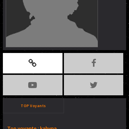
TOP Voyants
Top voyante : kahyna