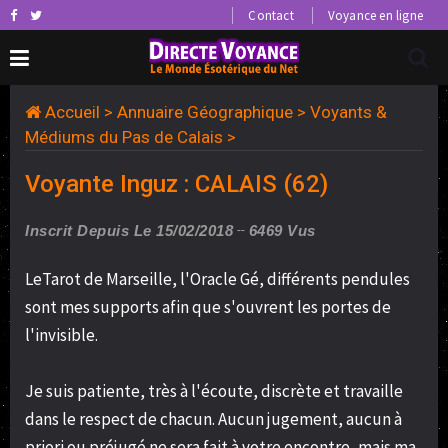
Contact
Voyance en ligne
Accueil
>
Annuaire Géographique
>
Voyants &
Médiums du Pas de Calais
>
Voyante Inguz : CALAIS (62)
Inscrit Depuis Le 15/02/2018
6469 Vus
LeTarot de Marseille, l'Oracle Gé, différents pendules
sont mes supports afin que s'ouvrent les portes de
l'invisible.
Je suis patiente, très à l'écoute, discrète et travaille
dans le respect de chacun. Aucun jugement, aucun à
priori ou préjugé ne sera fait à votre encontre, mais ma