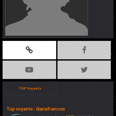
TOP Voyants
Top voyante : dianafrancois