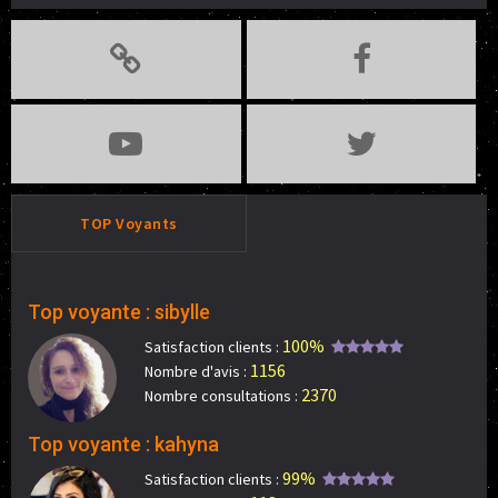
TOP Voyants
Top voyante : sibylle
100%
Satisfaction clients :
1156
Nombre d'avis :
2370
Nombre consultations :
Top voyante : kahyna
99%
Satisfaction clients :