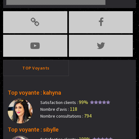
TOP Voyants
Top voyante : kahyna
99%
Satisfaction clients :
118
Nombre d'avis :
794
Nombre consultations :
Top voyante : sibylle