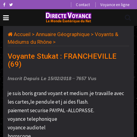
Contact
Voyance en ligne
Accueil
>
Annuaire Géographique
>
Voyants &
Médiums du Rhône
>
Voyante Stukat : FRANCHEVILLE
(69)
Inscrit Depuis Le 15/02/2018
7657 Vus
je suis boris grand voyant et medium .je travaille avec
les cartes,le pendule et j ai des flash.
paiement securise PAYPAL -ALLOPASSE.
voyance telephonique
voyance audiotel
horoscope