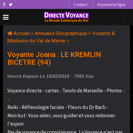
Contact
Voyance en ligne
Accueil
>
Annuaire Géographique
>
Voyants &
Médiums du Val de Marne
>
Voyante Joana : LE KREMLIN
BICETRE (94)
Inscrit Depuis Le 15/02/2018
7363 Vus
Voyance directe - cartes - Tarots de Marseille - Photos -
-
Reiki - Réflexologie faciale - Fleurs du Dr Bach -
Mon but : Vous aider, vous guider et vous redonner
l'espoir .
Pas de voyance de complaisance . La Voyance n'est pas