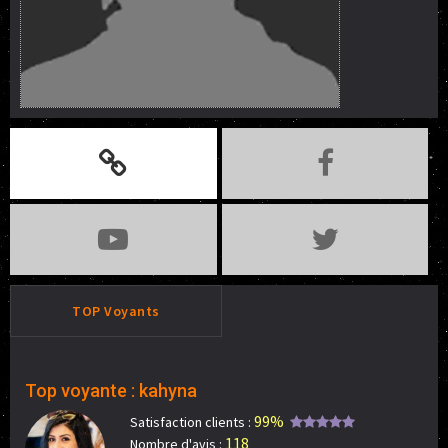
TOP Voyants
Top voyante : kahyna
99%
Satisfaction clients :
118
Nombre d'avis :