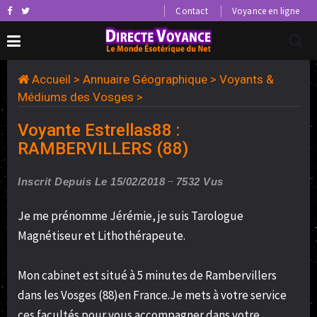
Contact
Voyance en ligne
Accueil
>
Annuaire Géographique
>
Voyants &
Médiums des Vosges
>
Voyante Estrellas88 :
RAMBERVILLERS (88)
Inscrit Depuis Le 15/02/2018
7532 Vus
Je me prénomme Jérémie, je suis Tarologue
Magnétiseur et Lithothérapeute.
Mon cabinet est situé à 5 minutes de Rambervillers
dans les Vosges (88)en France.Je mets à votre service
ces facultés pour vous accompagner dans votre