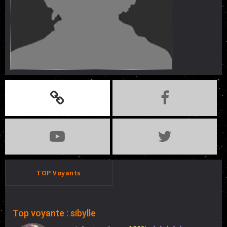
TOP Voyants
Top voyante : sibylle