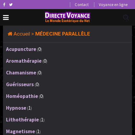
Contact
Voyance en ligne
Accueil
>
MÉDECINE PARALLÈLE
Acupuncture
0
(
)
Aromathérapie
0
(
)
Chamanisme
0
(
)
Guérisseurs
0
(
)
Homéopathie
0
(
)
Hypnose
1
(
)
Lithothérapie
1
(
)
Magnetisme
1
(
)