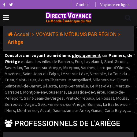
Contact
Voyance en ligne
Accueil
>
VOYANTS & MÉDIUMS PAR RÉGION
>
Ariège
Consultez un voyant ou médiums
physiquement
sur
Pamiers
,
de
l'Ariège
et dans les villes de Pamiers, Foix, Lavelanet, Saint-Girons,
Saverdun, Tarascon-sur-Ariège, Mirepoix, Varilhes, Laroque-d'Olmes,
Mazères, Saint-Jean-du-Falga, Lézat-sur-Lèze, Verniolle, La Tour-du-
Crieu, Saint-Lizier, Ax-les-Thermes, Montgaillard, Villeneuve-d'Olmes,
Saint-Paul-de-Jarrat, Bélesta, Lorp-Sentaraille, Le Mas-d'Azil, Mercus-
Garrabet, Montjoie-en-Couserans, La Bastide-de-Sérou, Rieux-de-
Pelleport, Saint-Jean-de-Verges, Prat-Bonrepaux, Le Fossat, Moulis,
Serres-sur-Arget, Seix, Ferrières-sur-Ariège, Bonnac, La Bastide-sur-
l'Hers, Montferrier, Auzat, Daumazan-sur-Arize, Ganac, Carla-Bayle, ....
PROFESSIONNELS DE L'ARIÈGE