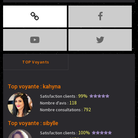
TOP Voyants
Top voyante : kahyna
99%
Satisfaction clients :
118
Nombre d'avis :
792
Nombre consultations :
Top voyante : sibylle
100%
Satisfaction clients :