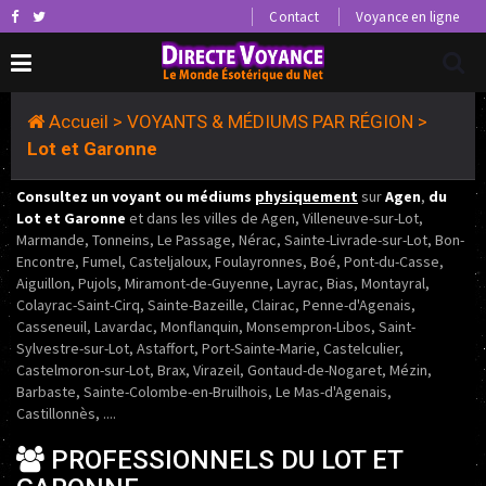
Contact
Voyance en ligne
Accueil
>
VOYANTS & MÉDIUMS PAR RÉGION
>
Lot et Garonne
Consultez un voyant ou médiums
physiquement
sur
Agen
,
du
Lot et Garonne
et dans les villes de Agen, Villeneuve-sur-Lot,
Marmande, Tonneins, Le Passage, Nérac, Sainte-Livrade-sur-Lot, Bon-
Encontre, Fumel, Casteljaloux, Foulayronnes, Boé, Pont-du-Casse,
Aiguillon, Pujols, Miramont-de-Guyenne, Layrac, Bias, Montayral,
Colayrac-Saint-Cirq, Sainte-Bazeille, Clairac, Penne-d'Agenais,
Casseneuil, Lavardac, Monflanquin, Monsempron-Libos, Saint-
Sylvestre-sur-Lot, Astaffort, Port-Sainte-Marie, Castelculier,
Castelmoron-sur-Lot, Brax, Virazeil, Gontaud-de-Nogaret, Mézin,
Barbaste, Sainte-Colombe-en-Bruilhois, Le Mas-d'Agenais,
Castillonnès, ....
PROFESSIONNELS DU LOT ET