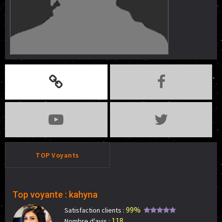
TOP Voyants
Top voyante : kahyna
99%
Satisfaction clients :
118
Nombre d'avis :