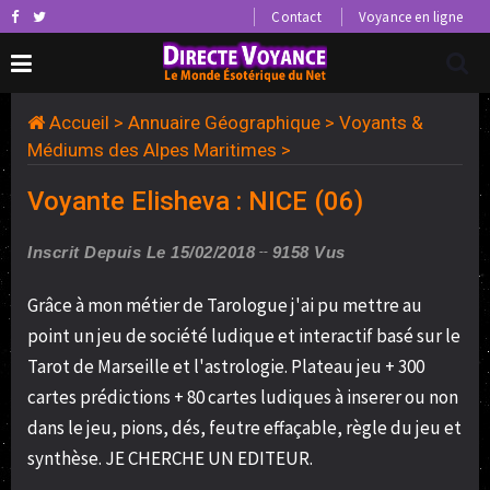
Contact
Voyance en ligne
Accueil
>
Annuaire Géographique
>
Voyants &
Médiums des Alpes Maritimes
>
Voyante Elisheva : NICE (06)
Inscrit Depuis Le 15/02/2018
9158 Vus
Grâce à mon métier de Tarologue j'ai pu mettre au
point un jeu de société ludique et interactif basé sur le
Tarot de Marseille et l'astrologie. Plateau jeu + 300
cartes prédictions + 80 cartes ludiques à inserer ou non
dans le jeu, pions, dés, feutre effaçable, règle du jeu et
synthèse. JE CHERCHE UN EDITEUR.