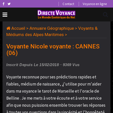
Contact
Voyance en ligne
Accueil
>
Annuaire Géographique
>
Voyants &
Médiums des Alpes Maritimes
>
Voyante Nicole voyante : CANNES
(06)
Inscrit Depuis Le 15/02/2018
9369 Vus
Voyante reconnue pour ses prédictions rapides et
fiables, médium de naissance, ,j'utilise pour m'aider
dans ma voyance le tarot de Marseille et l'oracle de
Belline . Je me mets à votre écoute et à votre service
afin que nous puissions ensemble trouver les réponses
à toutes vos questions dans la sincérité et l'honnêteté