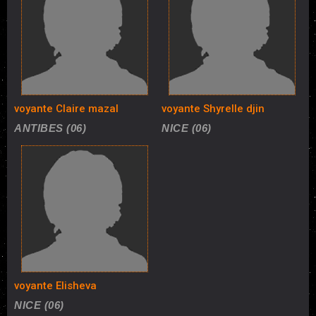
voyante Claire mazal
voyante Shyrelle djin
ANTIBES (06)
NICE (06)
voyante Elisheva
NICE (06)