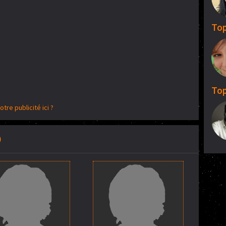
Top
Top
otre publicité ici ?
)