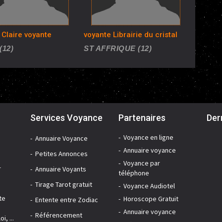
 Claire voyante
voyante Librairie du cristal
(12)
ST AFFRIQUE (12)
Services Voyance
Partenaires
Der
Voyance en ligne
Annuaire Voyance
Annuaire voyance
Petites Annonces
Voyance par
r
Annuaire Voyants
téléphone
Tirage Tarot gratuit
Voyance Audiotel
te
Horoscope Gratuit
Entente entre Zodiac
Annuaire voyance
Référencement
i, ...