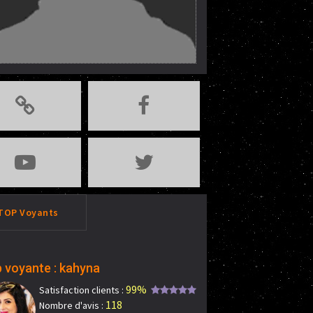
TOP Voyants
 voyante : kahyna
99%
Satisfaction clients :
118
Nombre d'avis :