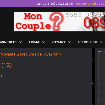
samedi 8 août 2026 21:36
Ajouter un site vo
 ANNONCES
TIRAGE
VOYANCE
ASTROLOGIE
>
Voyants & Médiums de l'Aveyron
>
 (12)
us