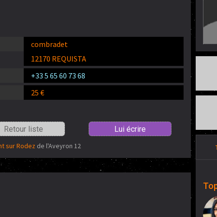
combradet
12170 REQUISTA
+33 5 65 60 73 68
25 €
Retour liste
Lui écrire
nt sur Rodez
de l'Aveyron 12
Top