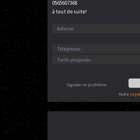
0565607368
à tout de suite!
Adresse :
Téléphone :
Tarifs proposés :
Signaler un problème
Autre
voya