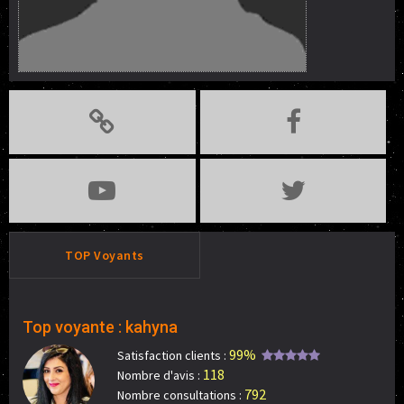
TOP Voyants
Top voyante : kahyna
99%
Satisfaction clients :
118
Nombre d'avis :
792
Nombre consultations :