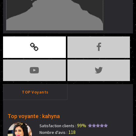
TOP Voyants
Top voyante : kahyna
99%
Satisfaction clients :
118
Nombre d'avis :