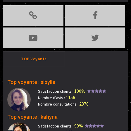
TOP Voyants
Top voyante : sibylle
100%
Satisfaction clients :
1156
Nombre d'avis :
2370
Nombre consultations :
Top voyante : kahyna
99%
Satisfaction clients :