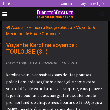
Contact
Voyance en ligne
Accueil
>
Annuaire Géographique
>
Voyants &
Médiums de Haute Garonne
>
Voyante Karoline voyance :
TOULOUSE (31)
Inscrit Depuis Le 15/02/2018
7182 Vus
karoline vous la connaissez sans doutes pour ses
prédictions précises,flashs direct ,elle capte votre
voix, et dévoile votre futur avec surprise, vous pouvez
la joindre pour une question gratuite seulement le
premier lundi de chaque mois à partir de 16h00 jusqu à
19H00 consulte également à son cabinet à