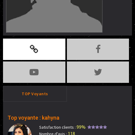
TOP Voyants
Top voyante : kahyna
99%
Satisfaction clients :
118
Nombre d'avis :