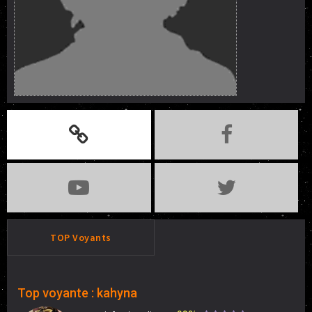
TOP Voyants
Top voyante : kahyna