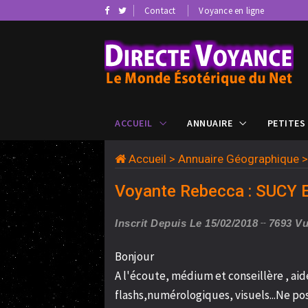
Contact
Voyance en ligne
ACCUEIL
ANNUAIRE
PETITES
Accueil
>
Annuaire Géographique
Voyante Rebecca : SUCY 
Inscrit Depuis Le 15/02/2018
7693 V
Bonjour
A l'écoute, médium et conseillère , ai
flashs,numérologiques, visuels...Ne po