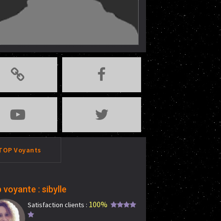
TOP Voyants
 voyante : sibylle
100%
Satisfaction clients :