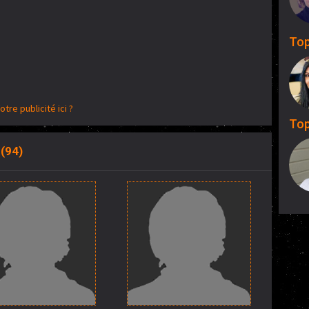
Top
otre publicité ici ?
Top
 (94)