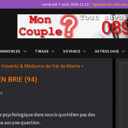
vendredi 7 août 2026 11:20
Ajouter un site vo
 ANNONCES
TIRAGE
VOYANCE
ASTROLOGIE
>
Voyants & Médiums du Val de Marne
>
EN BRIE (94)
us
de psychologique dans soucis quotidien pas des
se aucune question..