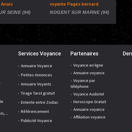
 Anais
voyante Pages bernard
UR SEINE (94)
NOGENT SUR MARNE (94)
Services Voyance
Partenaires
Der
Voyance en ligne
Annuaire Voyance
Annuaire voyance
Petites Annonces
Voyance par
r
Annuaire Voyants
téléphone
Tirage Tarot gratuit
Voyance Audiotel
te
Horoscope Gratuit
Entente entre Zodiac
Annuaire voyance
Référencement
i, ...
Affiliation voyance
Publicité Voyance