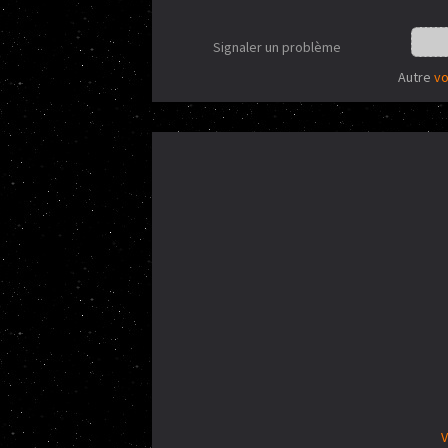
Signaler un problème
Autre
vo
V