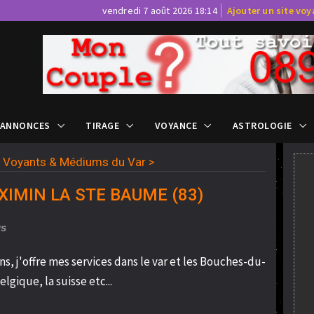
vendredi 7 août 2026 18:14
Ajouter un site vo
 ANNONCES
TIRAGE
VOYANCE
ASTROLOGIE
>
Voyants & Médiums du Var
>
AXIMIN LA STE BAUME (83)
us
, j'offre mes services dans le var et les Bouches-du-
lgique, la suisse etc...