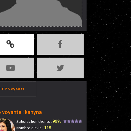
TOP Voyants
 voyante : kahyna
99%
Satisfaction clients :
118
Nombre d'avis :