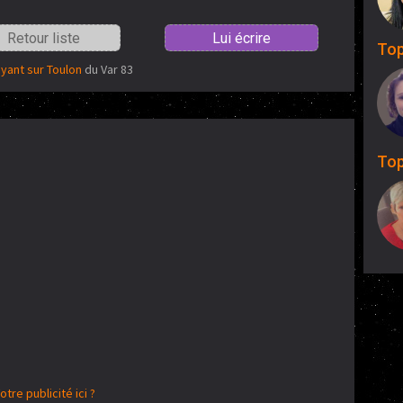
Retour liste
Lui écrire
Top
yant sur Toulon
du Var 83
Top
otre publicité ici ?