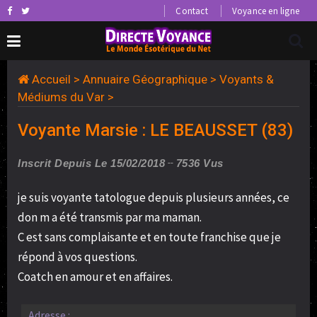
Contact
Voyance en ligne
Accueil
>
Annuaire Géographique
>
Voyants &
Médiums du Var
>
Voyante Marsie : LE BEAUSSET (83)
Inscrit Depuis Le 15/02/2018
7536 Vus
je suis voyante tatologue depuis plusieurs années, ce
don m a été transmis par ma maman.
C est sans complaisante et en toute franchise que je
répond à vos questions.
Coatch en amour et en affaires.
Adresse :