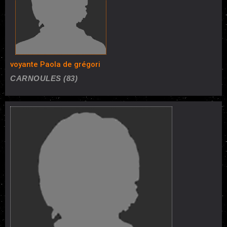
voyante Paola de grégori
CARNOULES (83)