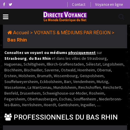
Contact
Voyance en ligne
Accueil
>
VOYANTS & MÉDIUMS PAR RÉGION
>
Bas Rhin
Consultez un voyant ou médiums
physiquement
sur
Strasbourg
,
du Bas Rhin
et dans les villes de Strasbourg,
Haguenau, Schiltigheim, Illkirch-Graffenstaden, Sélestat, Lingolsheim,
Bischheim, Bischwiller, Saverne, Ostwald, Hoenheim, Obernai,
Erstein, Molsheim, Brumath, Wissembourg, Geispolsheim,
Souffelweyersheim, Eckbolsheim, Barr, Vendenheim, Mutzig,
Wasselonne, La Wantzenau, Mundolsheim, Reichshoffen, Reichstett,
Benfeld, Drusenheim, Schweighouse-sur-Moder, Rosheim,
Fegersheim, Oberhausbergen, Eschau, Soufflenheim , Niederbronn-
les-Bains, Herrlisheim, Hoerdt, Gambsheim, Ingwiller, ....
PROFESSIONNELS DU BAS RHIN